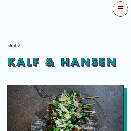
Start
Start
/
Våra Guider
KALF & HANSEN
Rekommendationer
Mer om Good Food
Sv