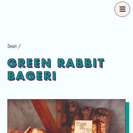
Start
Start
/
Våra Guider
GREEN RABBIT
BAGERI
Rekommendationer
Mer om Good Food
Sv