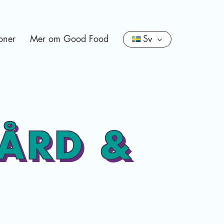
oner
Mer om Good Food
Sv
GÅRD &