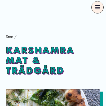
Start
Start
/
Våra Guider
KARSHAMRA
MAT &
Rekommendationer
TRÄDGÅRD
Mer om Good Food
Sv